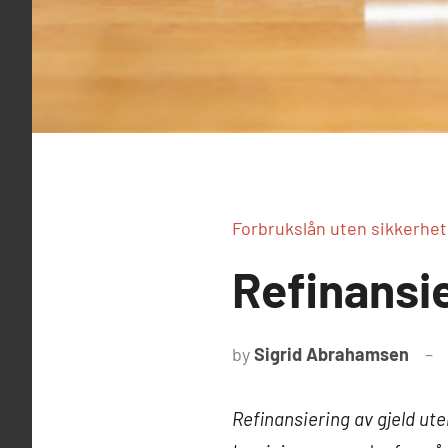
Forbrukslån uten sikkerhet
Refinansie
by
Sigrid Abrahamsen
Refinansiering av gjeld ute