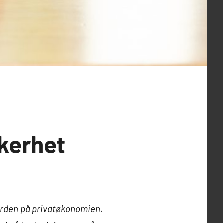
kkerhet
 orden på privatøkonomien.