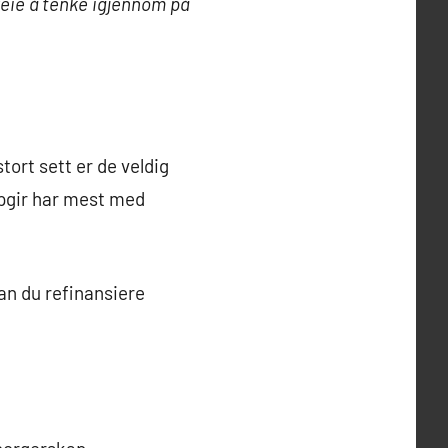
reie å tenke igjennom på
ort sett er de veldig
ppgir har mest med
an du refinansiere