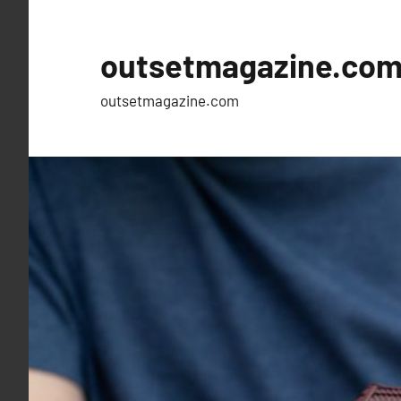
Skip
to
outsetmagazine.co
content
outsetmagazine.com