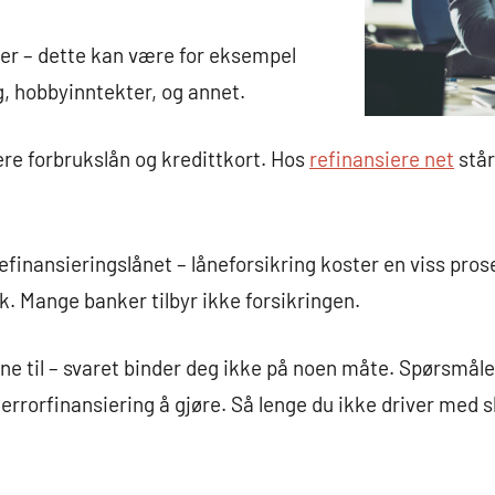
ter – dette kan være for eksempel
g, hobbyinntekter, og annet.
ere forbrukslån og kredittkort. Hos
refinansiere net
står
 refinansieringslånet – låneforsikring koster en viss pro
nk. Mange banker tilbyr ikke forsikringen.
ne til – svaret binder deg ikke på noen måte. Spørsmål
errorfinansiering å gjøre. Så lenge du ikke driver med s