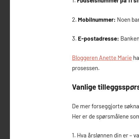
1.
Fødselsnummer på 11 sif
2.
Mobilnummer:
Noen ban
3.
E-postadresse:
Bankene
Bloggeren Anette Marie
ha
prosessen.
Vanlige tilleggsspø
De mer forseggjorte søkn
Her er de spørsmålene som
1. Hva årslønnen din er – v