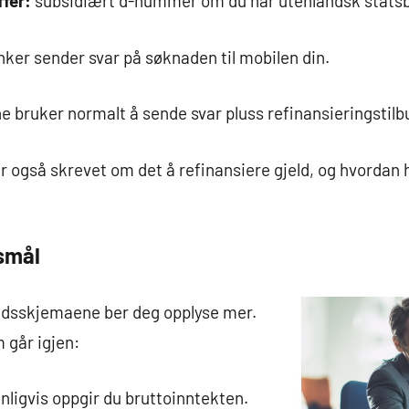
fer:
subsidiært d-nummer om du har utenlandsk stats
ker sender svar på søknaden til mobilen din.
 bruker normalt å sende svar pluss refinansieringstilbu
r også skrevet om det å refinansiere gjeld, og hvordan
rsmål
adsskjemaene ber deg opplyse mer.
 går igjen:
anligvis oppgir du bruttoinntekten.