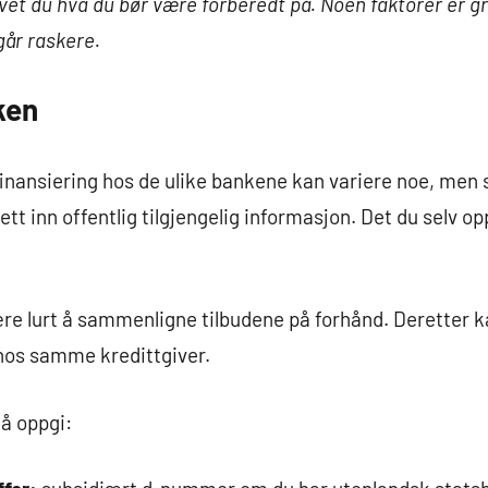
vet du hva du bør være forberedt på. Noen faktorer er g
går raskere.
ken
ansiering hos de ulike bankene kan variere noe, men st
tt inn offentlig tilgjengelig informasjon. Det du selv o
være lurt å sammenligne tilbudene på forhånd. Deretter k
hos samme kredittgiver.
må oppgi: